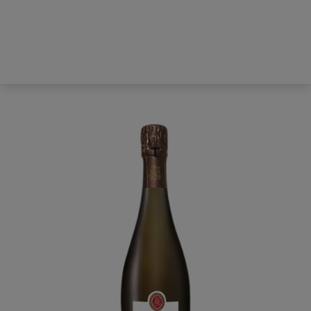
Hem
Producenter
Bordeaux
Konsument
Restaurang
Provningar
Nyheter