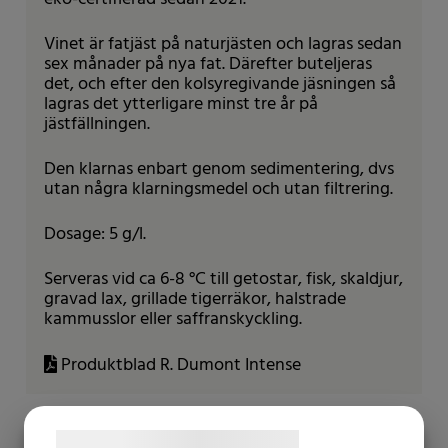
Vinet är fatjäst på naturjästen och lagras sedan
sex månader på nya fat. Därefter buteljeras
det, och efter den kolsyregivande jäsningen så
lagras det ytterligare minst tre år på
jästfällningen.
Den klarnas enbart genom sedimentering, dvs
utan några klarningsmedel och utan filtrering.
Dosage: 5 g/l.
Serveras vid ca 6-8 °C till getostar, fisk, skaldjur,
gravad lax, grillade tigerräkor, halstrade
kammusslor eller saffranskyckling.
Produktblad R. Dumont Intense
Produktinformation
Samtykke til cookies