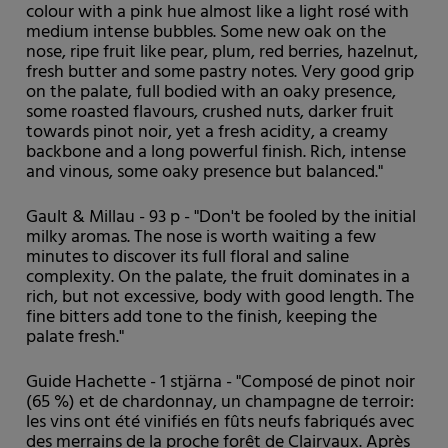
colour with a pink hue almost like a light rosé with
medium intense bubbles. Some new oak on the
nose, ripe fruit like pear, plum, red berries, hazelnut,
fresh butter and some pastry notes. Very good grip
on the palate, full bodied with an oaky presence,
some roasted flavours, crushed nuts, darker fruit
towards pinot noir, yet a fresh acidity, a creamy
backbone and a long powerful finish. Rich, intense
and vinous, some oaky presence but balanced."
Gault & Millau - 93 p - "Don't be fooled by the initial
milky aromas. The nose is worth waiting a few
minutes to discover its full floral and saline
complexity. On the palate, the fruit dominates in a
rich, but not excessive, body with good length. The
fine bitters add tone to the finish, keeping the
palate fresh."
Guide Hachette - 1 stjärna - "Composé de pinot noir
(65 %) et de chardonnay, un champagne de terroir:
les vins ont été vinifiés en fûts neufs fabriqués avec
des merrains de la proche forêt de Clairvaux. Après